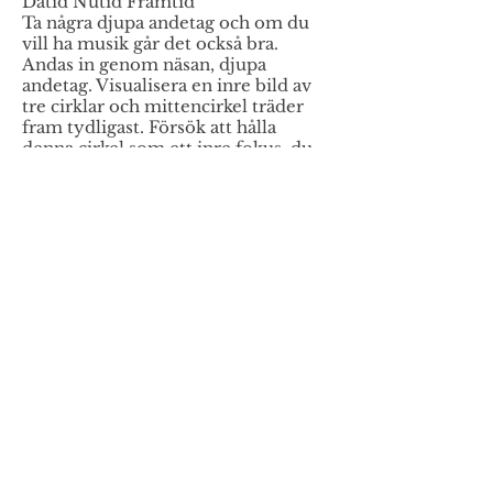
Dåtid Nutid Framtid
Ta några djupa andetag och om du
vill ha musik går det också bra.
Andas in genom näsan, djupa
andetag. Visualisera en inre bild av
tre cirklar och mittencirkel träder
fram tydligast. Försök att hålla
denna cirkel som ett inre fokus, du
kan också i denna cirkel fokusera i
mitten på en punkt. Du fortsätter
med din andning och utandningen
är något längre än inandningen.
Räcker med 5–10 minuter. Ger
träning för att hålla ditt fokus och
ger en inre balans.
En annan övning är också att du
under en dag uppmärksammar dig
själv, om i vilken värld du just nu är
i med dina tankar och känslor. Det
som har varit - här och nu - eller
det som ännu inte har
manifesterats. En hjälp att släppa
och vara i det som är, här och nu