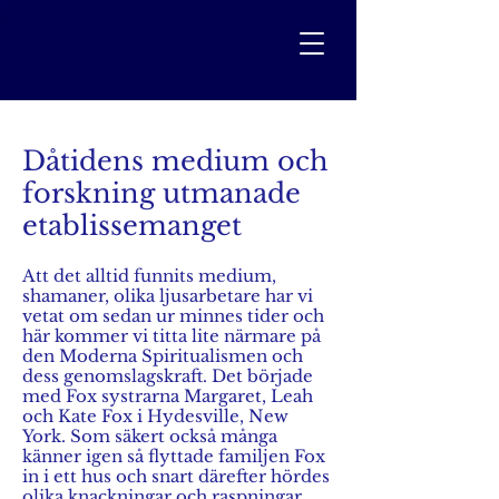
Dåtidens medium och
forskning utmanade
etablissemanget
Att det alltid funnits medium,
shamaner, olika ljusarbetare har vi
vetat om sedan ur minnes tider och
här kommer vi titta lite närmare på
den Moderna Spiritualismen och
dess genomslagskraft. Det började
med Fox systrarna Margaret, Leah
och Kate Fox i Hydesville, New
York. Som säkert också många
känner igen så flyttade familjen Fox
in i ett hus och snart därefter hördes
olika knackningar och raspningar