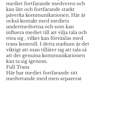
mediet fortfarande medveten och
kan lätt och fortfarande starkt
påverka kommunikationen. Här är
också kontakt med mediets
undermedvetna och som kan
influera mediet till att vilja tala och
röra sig , vilket kan förväxlas med
trans kontroll. I detta stadium är det
viktigt att man tillåter sig att tala så
att det genuina kommunikationen
kan ta sig igenom.
Full Trans
Här har mediet fortfarande sitt
medvetande med men separerat
kan man säga, medvetandet ställer
sig vid sidan och följer med i
kommunikationen men påverkar
den inte.
Mediet minns kommunikationen
vagt efteråt eller har fragment av
samtalet.
Djup Trans
Här kan guiden tala igenom mediet