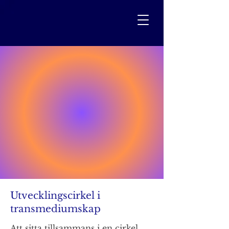
Utvecklingscirkel i
transmediumskap
Att sitta tillsammans i en cirkel