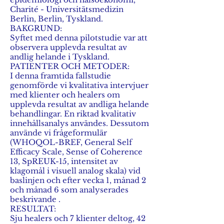
Charité - Universitätsmedizin
Berlin, Berlin, Tyskland.
BAKGRUND:
Syftet med denna pilotstudie var att
observera upplevda resultat av
andlig helande i Tyskland.
PATIENTER OCH METODER:
I denna framtida fallstudie
genomförde vi kvalitativa intervjuer
med klienter och healers om
upplevda resultat av andliga helande
behandlingar. En riktad kvalitativ
innehållsanalys användes. Dessutom
använde vi frågeformulär
(WHOQOL-BREF, General Self
Efficacy Scale, Sense of Coherence
13, SpREUK-15, intensitet av
klagomål i visuell analog skala) vid
baslinjen och efter vecka 1, månad 2
och månad 6 som analyserades
beskrivande .
RESULTAT:
Sju healers och 7 klienter deltog, 42