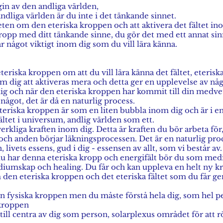
gin av den andliga världen,
dliga världen är du inte i det tänkande sinnet.
veten om den eteriska kroppen och att aktivera det fältet in
kropp med ditt tänkande sinne, du gör det med ett annat si
 är något viktigt inom dig som du vill lära känna.
eteriska kroppen om att du vill lära känna det fältet, eterisk
 dig att aktiveras mera och detta ger en upplevelse av någ
ig och när den eteriska kroppen har kommit till din medve
något, det är då en naturlig process.
riska kroppen är som en liten bubbla inom dig och är i e
ltet i universum, andlig världen som ett.
rkliga kraften inom dig. Detta är kraften du bör arbeta för
l och anden börjar läkningsprocessen. Det är en naturlig pr
livets essens, gud i dig - essensen av allt, som vi består av.
du har denna eteriska kropp och energifält bör du som me
ediumskap och healing. Du får och kan uppleva en helt ny kra
en eteriska kroppen och det eteriska fältet som du får gen
n fysiska kroppen men du måste förstå hela dig, som hel p
 kroppen
 till centra av dig som person, solarplexus området för att rö