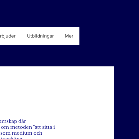
erbjuder
Utbildningar
Mer
iumskap där
m metoden ¨att sitta i
gen som medium och
utveckling.