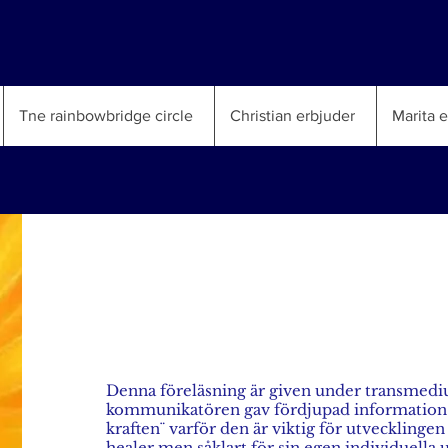
Tne rainbowbridge circle
Christian erbjuder
Marita 
Hello
Denna föreläsning är given under transmed
kommunikatören gav fördjupad information o
kraften¨ varför den är viktig för utvecklin
healer men såklart för sin egen individuella 