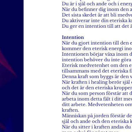
Du är i själ och ande och i ener
När du befinner dig inom den an
Det sista skedet är att bli med
Du aktiverar inte din eteriska 
Du ger en intention till att det
Intention
När du gjort intention till den 
kommer den eterisk energi inom
Intentionen börjar växa inom d
intention behöver du inte göra 
Eterisk medvetenhet om den ete
tillsammans med det eteriska fä
Denna kraft som byggs är den ve
När kraften i healing berör sjä
och det är den eteriska kroppen, 
När du som person förstår att 
arbeta inom detta fält i ditt m
ditt arbete. Medvetenheten om d
kraften.
Människan på jorden förstår de
själ och ande och den eteriska
När du sitter i kraften andas du