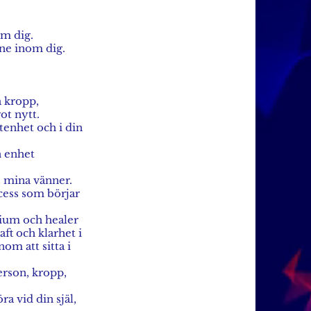
om dig.
nne inom dig.
a kropp,
ot nytt.
tenhet och i din
n enhet
, mina vänner.
ocess som börjar
dium och healer
ft och klarhet i
om att sitta i
erson, kropp,
ra vid din själ,