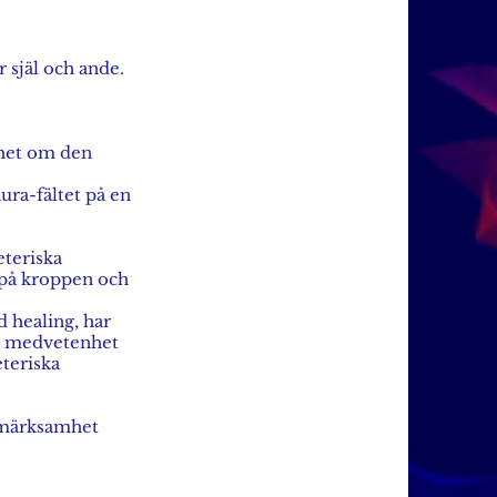
r själ och ande.
nhet om den
aura-fältet på en
eteriska
a på kroppen och
 healing, har
na medvetenhet
teriska
ppmärksamhet