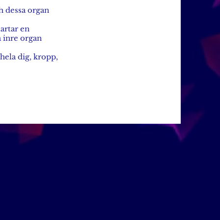
h dessa organ
artar en
a inre organ
hela dig, kropp,