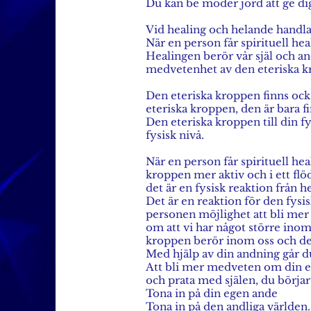
Du kan be moder jord att ge dig 
Vid healing och helande handlar
När en person får spirituell hea
Healingen berör vår själ och a
medvetenhet av den eteriska k
Den eteriska kroppen finns oc
eteriska kroppen, den är bara fi
Den eteriska kroppen till din fy
fysisk nivå.
När en person får spirituell he
kroppen mer aktiv och i ett flö
det är en fysisk reaktion från h
Det är en reaktion för den fys
personen möjlighet att bli me
om att vi har något större ino
kroppen berör inom oss och det
Med hjälp av din andning går du 
Att bli mer medveten om din ege
och prata med själen, du börjar 
Tona in på din egen ande
Tona in på den andliga världen.