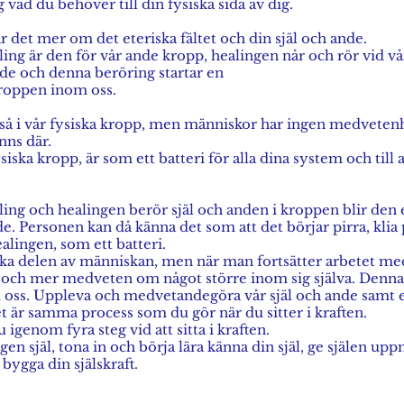
vad du behöver till din fysiska sida av dig.
 det mer om det eteriska fältet och din själ och ande.
ling är den för vår ande kropp, healingen når och rör vid vå
nde och denna beröring startar en
roppen inom oss.
kså i vår fysiska kropp, men människor har ingen medvete
nns där.
siska kropp, är som ett batteri för alla dina system och till 
aling och healingen berör själ och anden i kroppen blir den 
de. Personen kan då känna det som att det börjar pirra, kli
ealingen, som ett batteri.
iska delen av människan, men när man fortsätter arbetet med
r och mer medveten om något större inom sig själva. Den
m oss. Uppleva och medvetandegöra vår själ och ande samt e
 är samma process som du gör när du sitter i kraften.
igenom fyra steg vid att sitta i kraften.
n själ, tona in och börja lära känna din själ, ge själen u
bygga din själskraft.