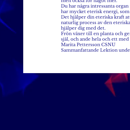
men också för något mer.
Du har några intressanta organ
har mycket eterisk energi, som 
Det hjälper din eteriska kraft 
naturlig process av den eterisk
hjälper dig med det.
Frön växer till en planta och g
själ, och ande hela och ett med
Marita Pettersson CSNU
Sammanfattande Lektion unde