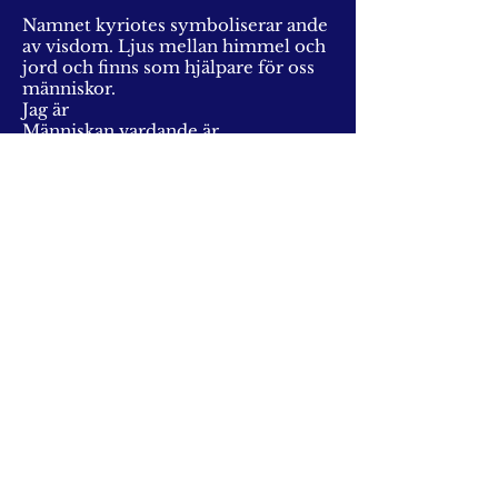
Namnet kyriotes symboliserar ande
av visdom. Ljus mellan himmel och
jord och finns som hjälpare för oss
människor.
Jag är
Människan vardande är
Människan jag är
Från den andliga sfären är
Sanning sökning kommer
Människan må se till sitt inre
Se vad ljus är
Omslut er av ljus
Ljuset är från världens sfär
Vi ger människan ljuset
Om vi inte fanns, ljuset inte fanns
för människan
Oh människa, se dig själv
Se till ditt inre
Öva du må göra
Se människan i ditt inre
Se vad ljus är
Du må göra