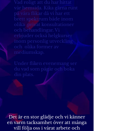
Vad roligt att du har hittat
vår hemsida. Kika gärna runt
på våra flikar då vi har ett
brett spektrum både inom
olika privat konsultationer
och behandlingar. Vi
erbjuder också helgkurser
inom personlig utveckling
och olika former av
mediumskap.
Under fliken evenemang ser
du vad som pågår och boka
din plats.
Det är en stor glädje och vi känner
en varm tacksamhet över att många
vill följa oss i vårat arbete och