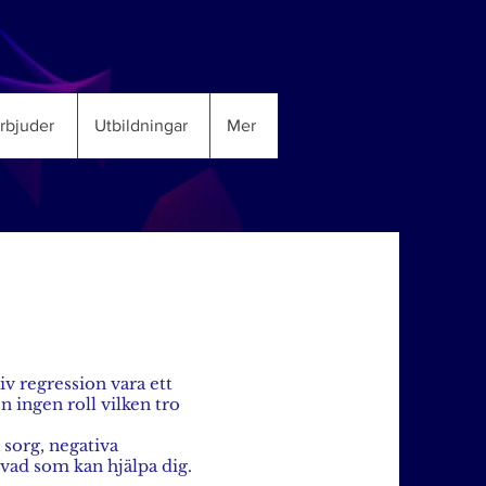
erbjuder
Utbildningar
Mer
iv regression vara ett
n ingen roll vilken tro
sorg, negativa
 vad som kan hjälpa dig.