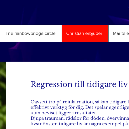
Tne rainbowbridge circle
Christian erbjuder
Marita 
Regression till tidigare liv
Oavsett tro på reinkarnation, så kan tidigare l
effektivt verktyg för dig. Det spelar egentlige
utan beviset ligger i resultatet.
Djupa trauman, rädslor för döden, övervinna 
livsmönster, tidigare liv är några exempel på