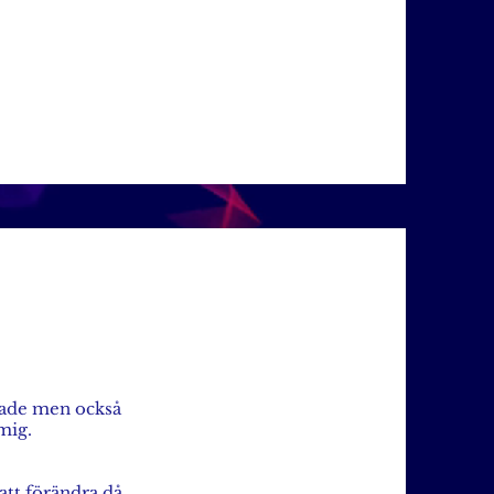
rade men också
mig.
att förändra då