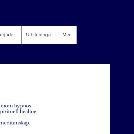
erbjuder
Utbildningar
Mer
r inom hypnos,
pirituell healing.
nsmediumskap.