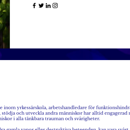
de inom yrkessärskola, arbetshandledare för funktionshind
, stödja och utveckla andra människor har alltid engagerad 
iskor i alla tänkbara trauman och svårigheter.
 gamla vanor eller destruktiva beteenden kan vara svårt 