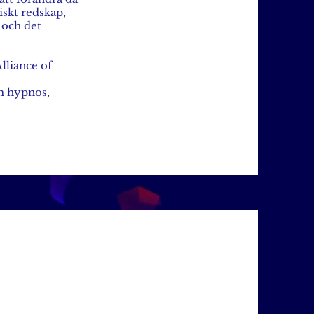
iskt redskap,
 och det
lliance of
om hypnos,