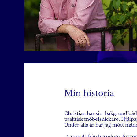
Min historia
Christian har sin bakgrund bå
praktisk möbelsnickare. Hjälpa
Under alla år har jag mött männ
Gammalt från barndom, förändra